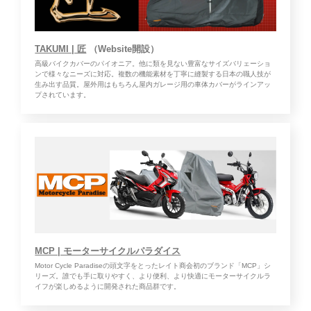
TAKUMI | 匠
（Website開設）
高級バイクカバーのパイオニア。他に類を見ない豊富なサイズバリェーショ
ンで様々なニーズに対応。複数の機能素材を丁寧に縫製する日本の職人技が
生み出す品質。屋外用はもちろん屋内ガレージ用の車体カバーがラインアッ
プされています。
MCP | モーターサイクルパラダイス
Motor Cycle Paradiseの頭文字をとったレイト商会初のブランド「MCP」シ
リーズ。誰でも手に取りやすく、より便利、より快適にモーターサイクルラ
イフが楽しめるように開発された商品群です。