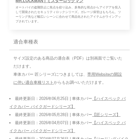
MR.LOCKMAN | ミスターロックマン
オートバイの盗難防止に焦点を絞り込み、多角的な視点からアイデアを投入
して開発されたセキュリティロックシリーズ。ガレージ保管はもちろん、ツ
ーリング先など幅広いシーンに合わせて商品化されたアイテムがラインアッ
プされています。
適合車種表
サイズ設定のある商品の適合表（PDF）は別画面でご覧いた
だけます。
車体カバー 匠シリーズにつきましては、
専用Websiteの開設
に伴い適合車種リスト
からもお調べいただけます。
最終更新日：2026年06月25日 | 車体カバー
【ハイスペック バ
イクカバー バイクガードシリーズ】
最終更新日：2026年05月28日 | 車体カバー
【匠シリーズ】
最終更新日：2026年04月07日 | 車体カバー
【ハイスペック バ
イクカバー バイクガードシリーズ】
最終更新日：2024年07月26日 | 車体カバー
【ツーリングバイク