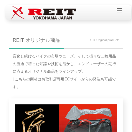
REIT オリジナル商品
REIT Original products
変化し続けるバイクの市場やニーズ、そして様々な二輪用品
の流通で培った知識や技術を活かし、エンドユーザーの期待
に応えるオリジナル商品をラインアップ。
| こちらの商材は
お取引店専用ECサイト
からの発注も可能で
す。