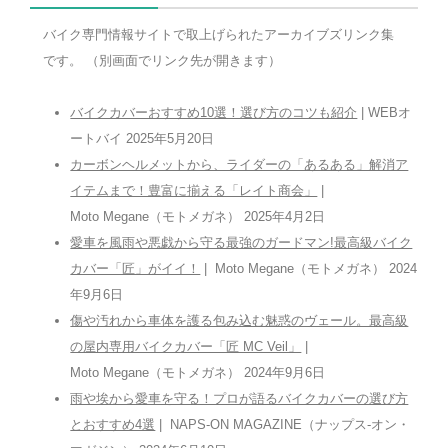
バイク専門情報サイトで取上げられたアーカイブズリンク集
です。 （別画面でリンク先が開きます）
バイクカバーおすすめ10選！選び方のコツも紹介
| WEBオ
ートバイ 2025年5月20日
カーボンヘルメットから、ライダーの「あるある」解消ア
イテムまで！豊富に揃える「レイト商会」
|
Moto Megane（モトメガネ） 2025年4月2日
愛車を風雨や悪戯から守る最強のガードマン!最高級バイク
カバー「匠」がイイ！
| Moto Megane（モトメガネ） 2024
年9月6日
傷や汚れから車体を護る包み込む魅惑のヴェール。最高級
の屋内専用バイクカバー「匠 MC Veil」
|
Moto Megane（モトメガネ） 2024年9月6日
雨や埃から愛車を守る！プロが語るバイクカバーの選び方
とおすすめ4選
| NAPS-ON MAGAZINE（ナップス-オン・