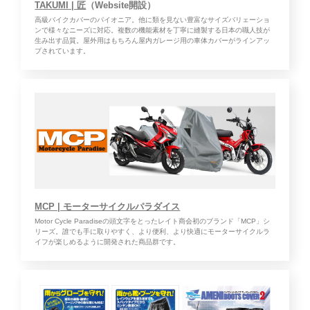
TAKUMI | 匠
（Website開設）
高級バイクカバーのパイオニア。他に類を見ない豊富なサイズバリェーショ
ンで様々なニーズに対応。複数の機能素材を丁寧に縫製する日本の職人技が
生み出す品質。屋外用はもちろん屋内ガレージ用の車体カバーがラインアッ
プされています。
MCP | モーターサイクルパラダイス
Motor Cycle Paradiseの頭文字をとったレイト商会初のブランド「MCP」シ
リーズ。誰でも手に取りやすく、より便利、より快適にモーターサイクルラ
イフが楽しめるように開発された商品群です。