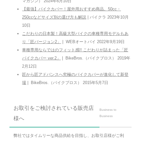
マガジン） 2024年6月10日
【最強】バイクカバー！屋外用おすすめ商品。50cc・
250ccなどサイズ別の選び方も解説
| バイクラ 2023年10月
10日
こだわりの日本製！高級大型バイクの車種専用モデルもあ
り「匠バージョン2」
| WEBオートバイ 2022年9月19日
車種専用ならではのフィット感!! こだわりが詰まった「匠
バイクカバー ver.2」
| BikeBros.（バイクブロス） 2019年
2月12日
匠から匠アドバンスへ究極のバイクカバーが進化して新登
場
| BikeBros.（バイクブロス） 2015年5月7日
お取引をご検討されている販売店
Business to
Business
様へ
弊社ではタイムリーな商品供給を目指し、お取引店様がご利