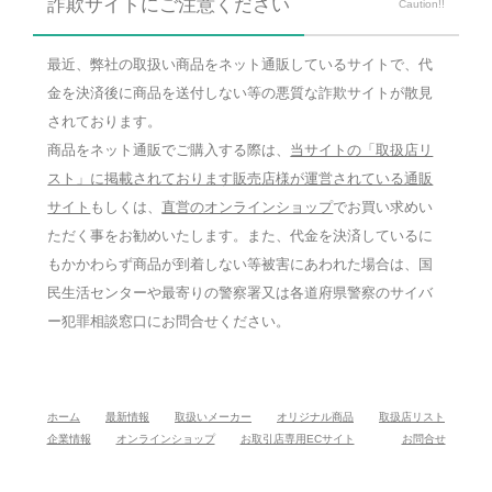
詐欺サイトにご注意ください
Caution!!
最近、弊社の取扱い商品をネット通販しているサイトで、代
金を決済後に商品を送付しない等の悪質な詐欺サイトが散見
されております。
商品をネット通販でご購入する際は、
当サイトの「取扱店リ
スト」に掲載されております販売店様が運営されている通販
サイト
もしくは、
直営のオンラインショップ
でお買い求めい
ただく事をお勧めいたします。また、代金を決済しているに
もかかわらず商品が到着しない等被害にあわれた場合は、国
民生活センターや最寄りの警察署又は各道府県警察のサイバ
ー犯罪相談窓口にお問合せください。
ホーム
最新情報
取扱いメーカー
オリジナル商品
取扱店リスト
企業情報
オンラインショップ
お取引店専用ECサイト
お問合せ