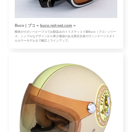
Buco | ブコ =
buco.reit-net.com
=
帽体が小さいベビーブコでお馴染みのトイズマッコイ製Buco（ブコ）シリー
ズ。シンプルなデザインから希少価値のある限定生産のヴィンテージスタイ
ルカラーモデルまで幅広くラインアップ。