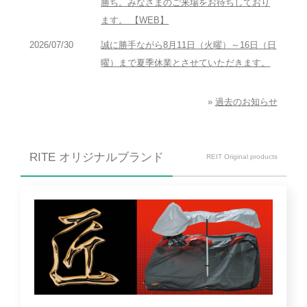
勝ち。みなさまのご来場をお待ちしており
ます。 【WEB】
2026/07/30
誠に勝手ながら8月11日（火曜）～16日（日
曜）まで夏季休業とさせていただきます。
»
過去のお知らせ
RITE オリジナルブランド
REIT Original products