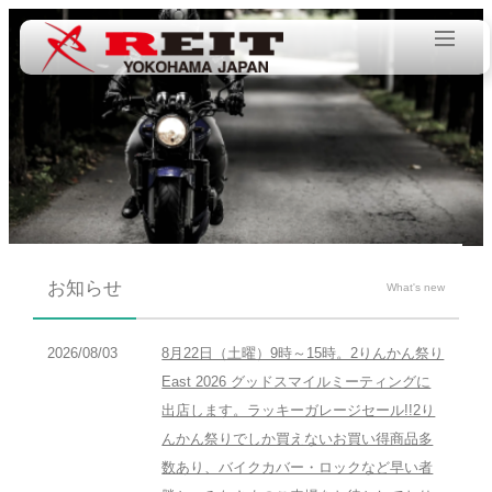
お知らせ
What's new
2026/08/03
8月22日（土曜）9時～15時。2りんかん祭り
East 2026 グッドスマイルミーティングに
出店します。ラッキーガレージセール!!2り
んかん祭りでしか買えないお買い得商品多
数あり、バイクカバー・ロックなど早い者